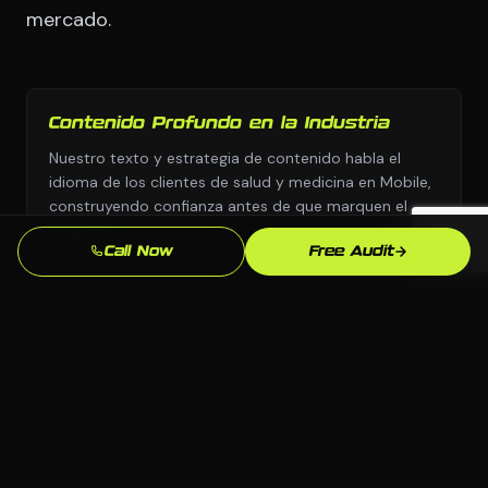
mercado.
Contenido Profundo en la Industria
Nuestro texto y estrategia de contenido habla el
idioma de los clientes de salud y medicina en Mobile,
construyendo confianza antes de que marquen el
telefono.
Call Now
Free Audit
Entrega Rapida
Nos movemos con urgencia porque sabemos que
cada semana sin branding y marca profesional son
leads yendo a competidores.
Enfoque en SEO Local