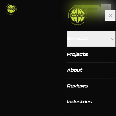
Get a Quote
Services
Projects
About
Reviews
Industries