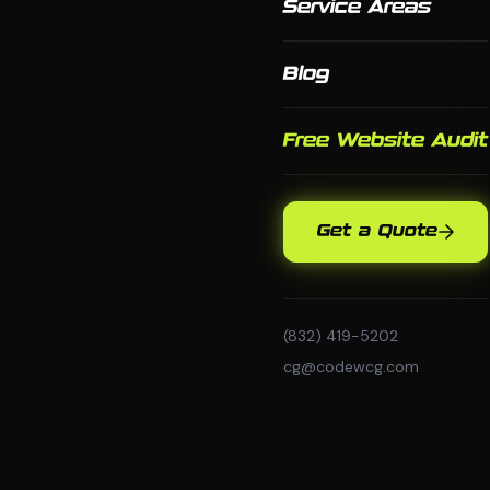
Service Areas
Blog
Free Website Audit
Get a Quote
(832) 419-5202
cg@codewcg.com