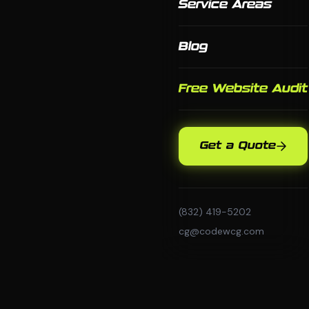
Service Areas
Blog
Free Website Audit
Get a Quote
(832) 419-5202
cg@codewcg.com