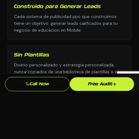
Construido para Generar Leads
Cada sistema de publicidad ppc que construimos
tiene un objetivo: generar leads calificados para tu
negocio de educacion en Mobile.
Sin Plantillas
Diseno personalizado y estrategia personalizada,
nunca copiados de una biblioteca de plantillas o el
manual de otra industria.
Call Now
Free Audit
Supera la Competencia en Mobile
Analizamos exactamente quien aparece sobre ti para
"tutor cerca de mi" en Mobile y construimos para
superarlos.