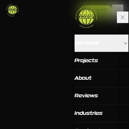
Get a Quote
Services
Projects
About
Reviews
Industries