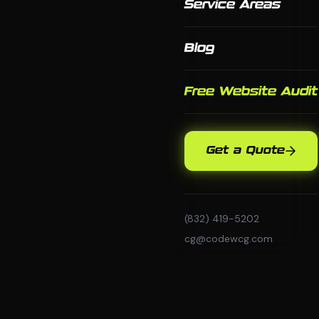
Service Areas
Blog
Free Website Audit
Get a Quote
(832) 419-5202
cg@codewcg.com