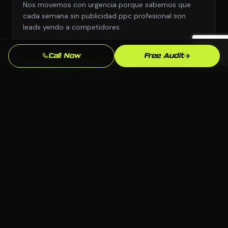
Nos movemos con urgencia porque sabemos que
cada semana sin publicidad ppc profesional son
leads yendo a competidores.
Call Now
Free Audit
Enfoque en SEO Local
Optimizamos especificamente para busquedas en
Montgomery y Alabama para que aparezcas cuando
los clientes locales de bienes raices esten listos para
comprar.
Soporte Continuo
Nos mantenemos comprometidos despues del
lanzamiento: actualizaciones, optimizaciones y
refinamientos de estrategia mientras el mercado de
bienes raices de Montgomery evoluciona.