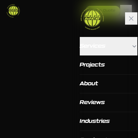
Get a Quote
Services
Projects
About
Reviews
Industries