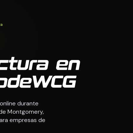
ra
ctura en
CodeWCG
online durante
 de Montgomery,
para empresas de