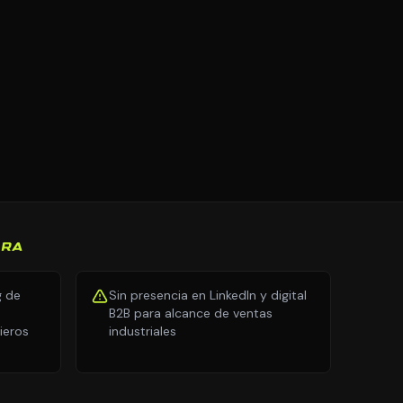
URA
g de
Sin presencia en LinkedIn y digital
B2B para alcance de ventas
ieros
industriales