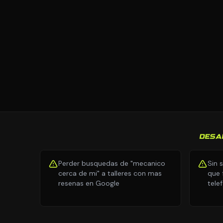
DESA
Perder busquedas de "mecanico
Sin 
cerca de mi" a talleres con mas
que 
resenas en Google
tele