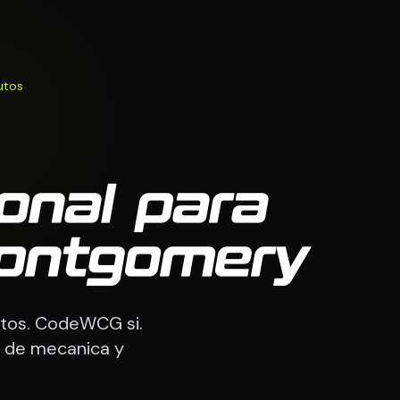
utos
onal para
Montgomery
utos. CodeWCG si.
e de mecanica y