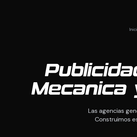
Inic
Publicid
Mecanica 
Las agencias gen
Construimos es