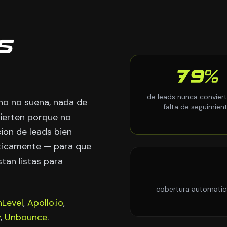
s
79%
de leads nunca convier
ono no suena, nada de
falta de seguimien
vierten porque no
ion de leads bien
aticamente — para que
tan listas para
cobertura automatic
Level
,
Apollo.io
,
y
,
Unbounce
.