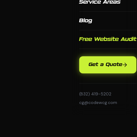
Service Areas
Blog
Free Website Audit
Get a Quote
(832) 419-5202
cg@codewcg.com