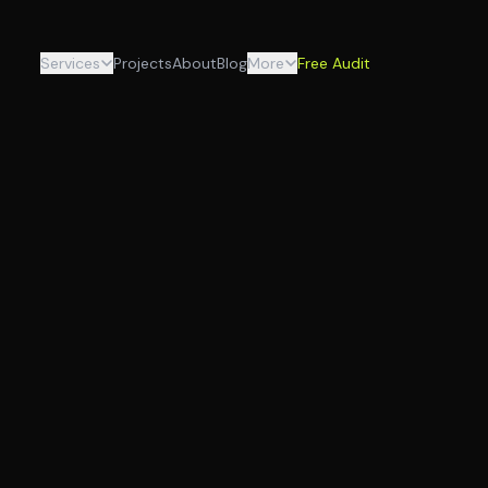
Services
Projects
About
Blog
More
Free Audit