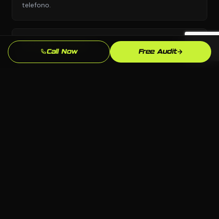
telefono.
Entrega Rapida
Call Now
Free Audit
Nos movemos con urgencia porque sabemos que
cada semana sin branding y marca profesional son
leads yendo a competidores.
Enfoque en SEO Local
Optimizamos especificamente para busquedas en
Birmingham y Alabama para que aparezcas cuando
los clientes locales de seguros esten listos para
comprar.
Soporte Continuo