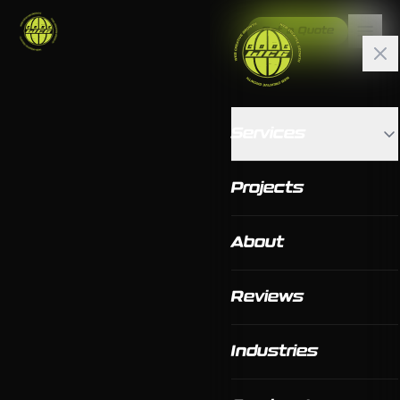
Get a Quote
Services
Projects
About
Reviews
Industries