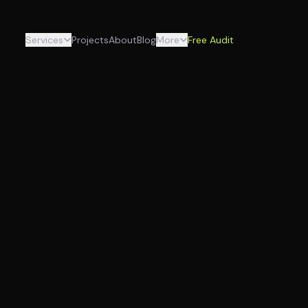
Services
Projects
About
Blog
More
Free Audit