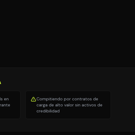
A
ds en
Compitiendo por contratos de
trante
carga de alto valor sin activos de
credibilidad