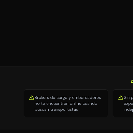
Brokers de carga y embarcadores
Sin 
no te encuentran online cuando
expa
buscan transportistas
inde