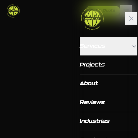
Get a Quote
Services
Projects
About
Reviews
Industries