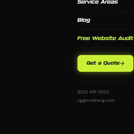
Service Areas
Blog
Free Website Audit
Get a Quote
(832) 419-5202
cg@codewcg.com