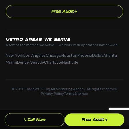
Free Audit
METRO AREAS WE SERVE
A few of the metros we serve — we work with operators nationwide.
New York
Los Angeles
Chicago
Houston
Phoenix
Dallas
Atlanta
Miami
Denver
Seattle
Charlotte
Nashville
© 2026 CodeWCG Digital Marketing Agency. All rights reserved.
Privacy Policy
Terms
Sitemap
Call Now
Free Audit