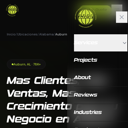
Get a Quote
Inicio
/
Ubicaciones
/
Alabama
/
Auburn
Services
Projects
Auburn, AL · 78K+
About
Mas Clientes, Mas
Ventas, Mas
Reviews
Crecimiento para tu
Industries
Negocio en Auburn