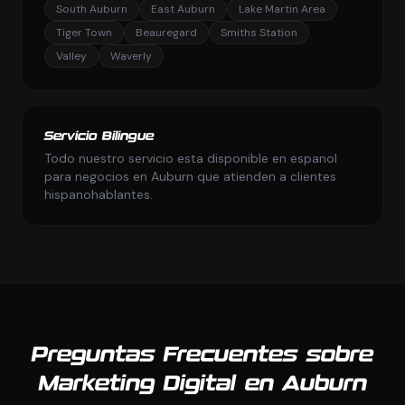
South Auburn
East Auburn
Lake Martin Area
Tiger Town
Beauregard
Smiths Station
Valley
Waverly
Servicio Bilingue
Todo nuestro servicio esta disponible en espanol
para negocios en Auburn que atienden a clientes
hispanohablantes.
Preguntas Frecuentes sobre
Marketing Digital en Auburn