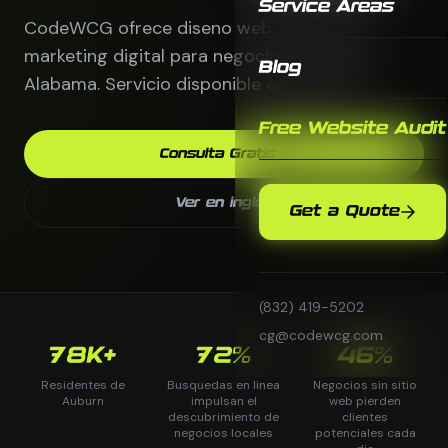
Service Areas
CodeWCG ofrece diseno web, SEO local y
marketing digital para negocios en Auburn,
Blog
Alabama. Servicio disponible en espanol.
Free Website Audit
Consulta Gratis
Ver en ingles
Get a Quote
(832) 419-5202
cg@codewcg.com
78K+
72%
46%
Residentes de
Busquedas en linea
Negocios sin sitio
Auburn
impulsan el
web pierden
descubrimiento de
clientes
negocios locales
potenciales cada