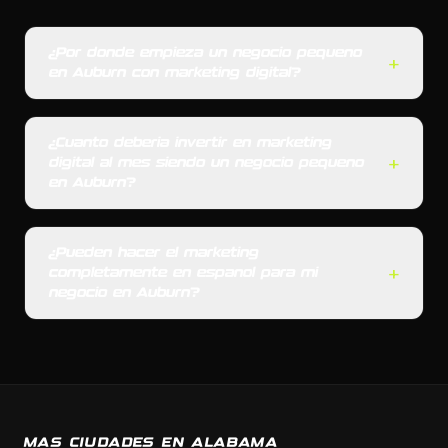
¿Por donde empieza un negocio pequeno
+
en Auburn con marketing digital?
¿Cuanto deberia invertir en marketing
+
digital al mes siendo un negocio pequeno
en Auburn?
¿Pueden hacer el marketing
+
completamente en espanol para mi
negocio en Auburn?
MAS CIUDADES EN ALABAMA