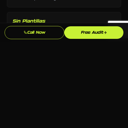
Sin Plantillas
Diseno personalizado y estrategia personalizada,
Call Now
Free Audit
nunca copiados de una biblioteca de plantillas o el
manual de otra industria.
Supera la Competencia en Auburn
Analizamos exactamente quien aparece sobre ti para
"tutor cerca de mi" en Auburn y construimos para
superarlos.
Propiedad Total
Todo el codigo, contenido y cuentas te pertenecen.
Sin sistemas propietarios que te dejen dependiente