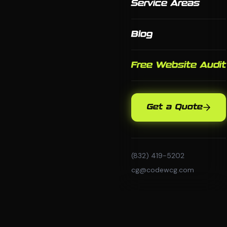
Service Areas
Blog
Free Website Audit
Get a Quote
(832) 419-5202
cg@codewcg.com