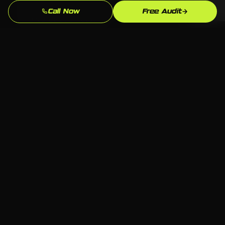
nunca copiados de una biblioteca de plantillas o el
Call Now
Free Audit
manual de otra industria.
Supera la Competencia en Auburn
Analizamos exactamente quien aparece sobre ti para
"empresa manufacturera [city]" en Auburn y
construimos para superarlos.
Propiedad Total
Todo el codigo, contenido y cuentas te pertenecen.
Sin sistemas propietarios que te dejen dependiente
de una agencia para siempre.