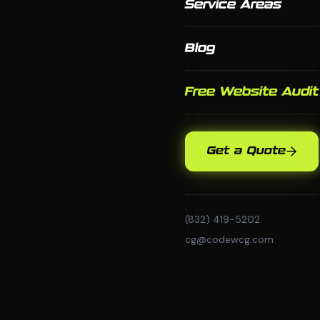
Service Areas
Blog
Free Website Audit
Get a Quote
(832) 419-5202
cg@codewcg.com