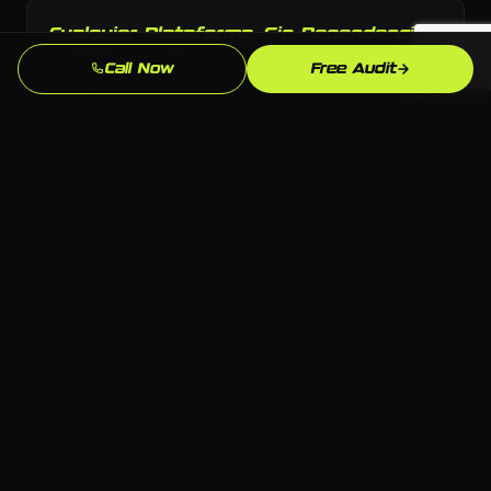
Cualquier Plataforma, Sin Dependencia
Elegimos la plataforma correcta para tu negocio:
Call Now
Free Audit
WordPress, Webflow, Shopify, codigo personalizado.
Tu eres dueno de todo lo que construimos.
Conocimiento del Mercado de Auburn
Conocemos el mercado de Auburn, AL y tu
competencia local. Nuestras estrategias estan
fundamentadas en lo que realmente funciona aqui.
Resultados Medibles
Leads, llamadas, formularios enviados: rastreamos lo
que importa y refinamos continuamente para que tu
inversion siga mejorando.