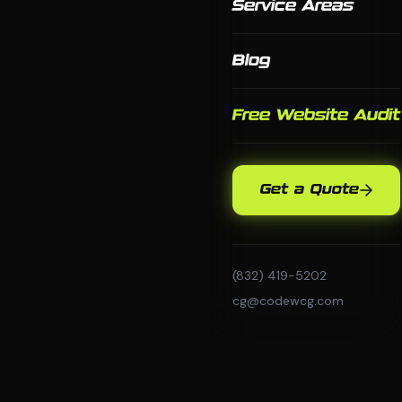
Service Areas
Blog
Free Website Audit
Get a Quote
(832) 419-5202
cg@codewcg.com