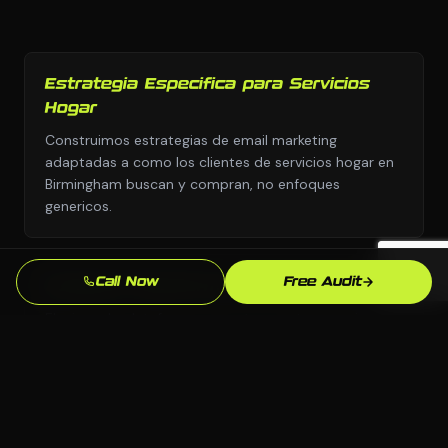
Estrategia Especifica para Servicios
Hogar
Construimos estrategias de email marketing
adaptadas a como los clientes de servicios hogar en
Birmingham buscan y compran, no enfoques
genericos.
Call Now
Free Audit
Cualquier Plataforma, Sin Dependencia
Elegimos la plataforma correcta para tu negocio:
WordPress, Webflow, Shopify, codigo personalizado.
Tu eres dueno de todo lo que construimos.
Conocimiento del Mercado de