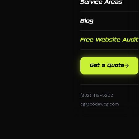
Service Areas
Blog
Free Website Audit
Get a Quote
(832) 419-5202
cg@codewcg.com