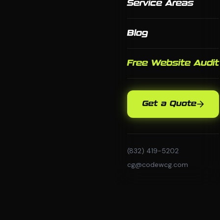
Service Areas
Blog
Free Website Audit
Get a Quote
(832) 419-5202
cg@codewcg.com