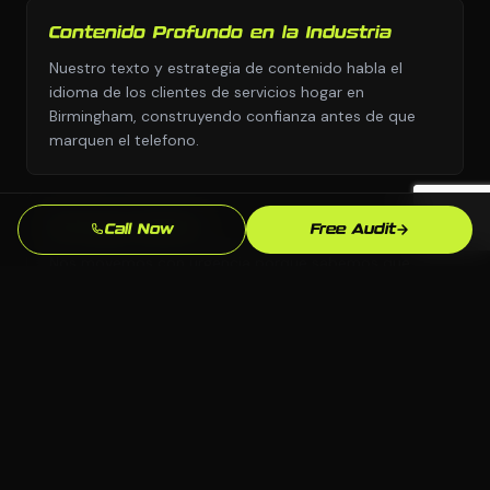
Contenido Profundo en la Industria
Nuestro texto y estrategia de contenido habla el
idioma de los clientes de servicios hogar en
Birmingham, construyendo confianza antes de que
marquen el telefono.
Entrega Rapida
Call Now
Free Audit
Nos movemos con urgencia porque sabemos que
cada semana sin redes sociales profesional son leads
yendo a competidores.
Enfoque en SEO Local
Optimizamos especificamente para busquedas en
Birmingham y Alabama para que aparezcas cuando
los clientes locales de servicios hogar esten listos