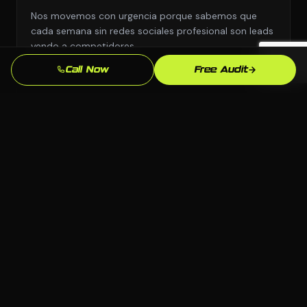
Nos movemos con urgencia porque sabemos que
cada semana sin redes sociales profesional son leads
yendo a competidores.
Call Now
Free Audit
Enfoque en SEO Local
Optimizamos especificamente para busquedas en
Birmingham y Alabama para que aparezcas cuando
los clientes locales de manufactura esten listos para
comprar.
Soporte Continuo
Nos mantenemos comprometidos despues del
lanzamiento: actualizaciones, optimizaciones y
refinamientos de estrategia mientras el mercado de
manufactura de Birmingham evoluciona.