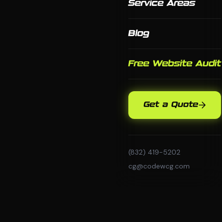
Service Areas
Blog
Free Website Audit
Get a Quote
(832) 419-5202
cg@codewcg.com