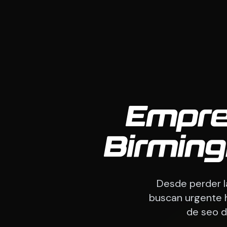
Empre
Birmin
Desde perder l
buscan urgente h
de seo 