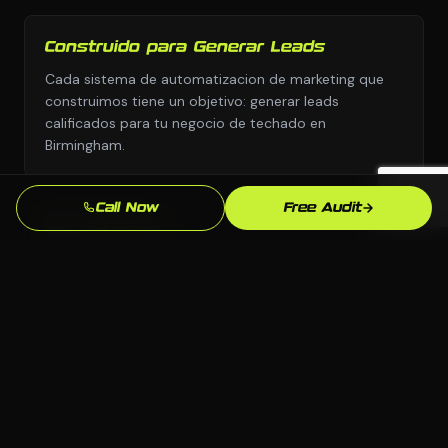
Construido para Generar Leads
Cada sistema de automatizacion de marketing que
construimos tiene un objetivo: generar leads
calificados para tu negocio de techado en
Birmingham.
Call Now
Free Audit
Sin Plantillas
Diseno personalizado y estrategia personalizada,
nunca copiados de una biblioteca de plantillas o el
manual de otra industria.
Supera la Competencia en Birmingham
Analizamos exactamente quien aparece sobre ti para
"empresa de techado cerca de mi" en Birmingham y