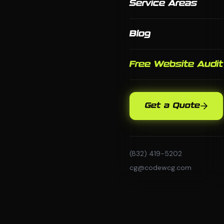
Service Areas
Blog
Free Website Audit
Get a Quote
(832) 419-5202
cg@codewcg.com