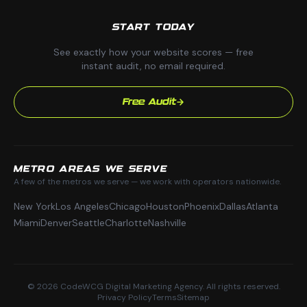
START TODAY
See exactly how your website scores — free
instant audit, no email required.
Free Audit
METRO AREAS WE SERVE
A few of the metros we serve — we work with operators nationwide.
New York
Los Angeles
Chicago
Houston
Phoenix
Dallas
Atlanta
Miami
Denver
Seattle
Charlotte
Nashville
© 2026 CodeWCG Digital Marketing Agency. All rights reserved.
Privacy Policy
Terms
Sitemap