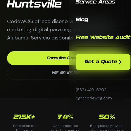
Service Areas
Huntsville
Blog
CodeWCG ofrece diseno web, SEO local y
marketing digital para negocios en Huntsville,
Alabama. Servicio disponible en espanol.
Free Website Audit
Consulta Gratis
Get a Quote
Ver en ingles
(832) 419-5202
cg@codewcg.com
215K+
74%
50%
Poblacion de
Consumidores
Busquedas moviles
Huntsville
usan busquedas
resultan en visitas a