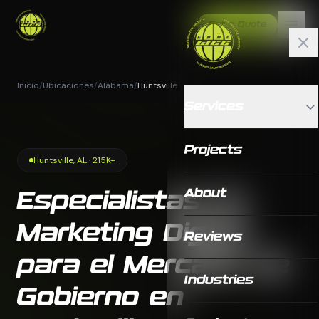
Get a Quote
Inicio
/
Ubicaciones
/
Alabama
/
Huntsville
Services
Projects
Huntsville, AL · 215K+
About
Especialistas en
Marketing Digital
Reviews
para el Mercado de
Industries
Gobierno en