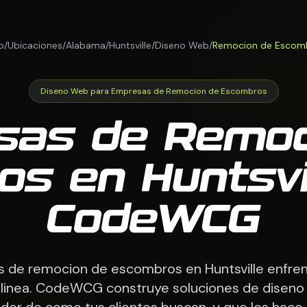
io
/
Ubicaciones
/
Alabama
/
Huntsville
/
Diseno Web
/
Remocion de Escom
Diseno Web para Empresas de Remocion de Escombros
sas de Remoc
s en Huntsvil
CodeWCG
s de remocion de escombros en Huntsville enfren
 linea. CodeWCG construye soluciones de disen
dor de como tus clientes buscan, y que los hace 