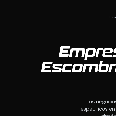
Inic
Empre
Escombro
Los negocio
especificos en
alrede