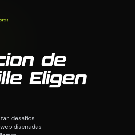
bros
ion de
le Eligen
tan desafios
o web disenadas
llamar.