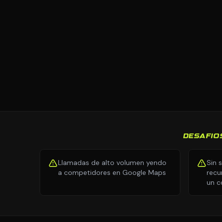
DESAFIO
Llamadas de alto volumen yendo
Sin 
a competidores en Google Maps
recu
un c