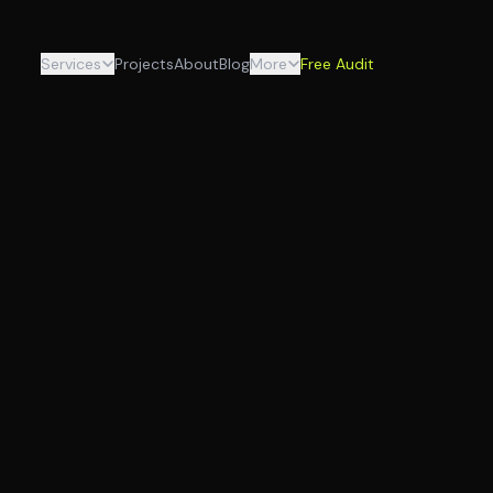
Services
Projects
About
Blog
More
Free Audit