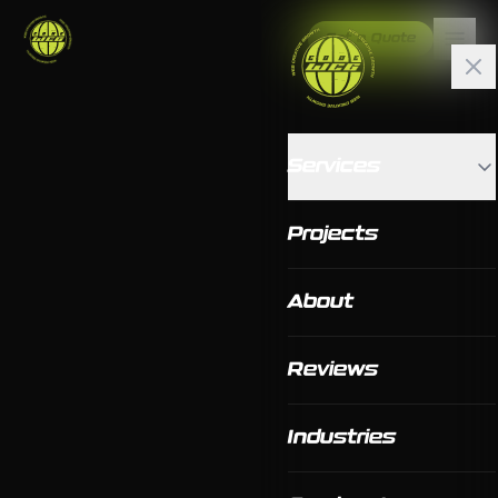
Get a Quote
Services
Projects
About
Reviews
Industries