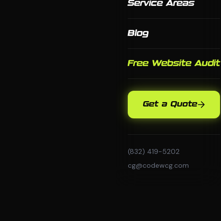
Service Areas
Blog
Free Website Audit
Get a Quote
(832) 419-5202
cg@codewcg.com