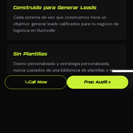
Construido para Generar Leads
Cada sistema de seo que construimos tiene un
objetivo: generar leads calificados para tu negocio de
logistica en Huntsville.
Sin Plantillas
Diseno personalizado y estrategia personalizada,
nunca copiados de una biblioteca de plantillas o el
manual de otra industria.
Call Now
Free Audit
Supera la Competencia en Huntsville
Analizamos exactamente quien aparece sobre ti para
"empresa de camiones [city]" en Huntsville y
construimos para superarlos.