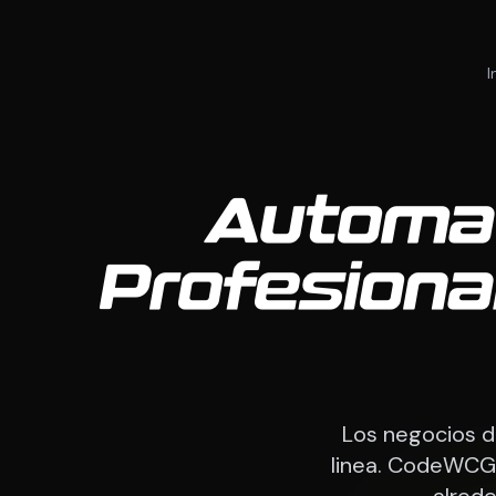
I
Automat
Profesiona
Los negocios d
linea. CodeWCG 
alrede