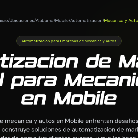
nicio
/
Ubicaciones
/
Alabama
/
Mobile
/
Automatizacion
/
Mecanica y Aut
Automatizacion para Empresas de Mecanica y Autos
izacion de M
l para Mecan
en Mobile
e mecanica y autos en Mobile enfrentan desafios
construye soluciones de automatizacion de mar
dor de como tus clientes buscan, y que los hace 