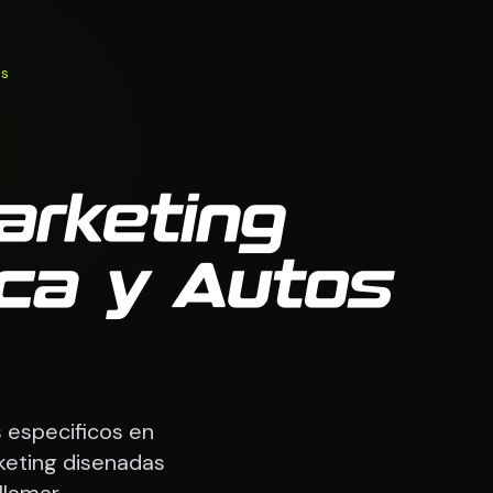
os
arketing
ica y Autos
 especificos en
keting disenadas
llamar.