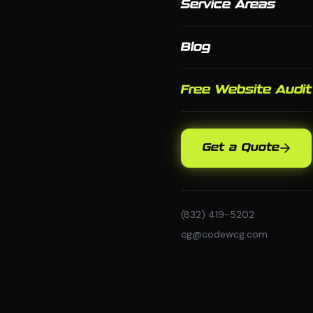
Service Areas
Blog
Free Website Audit
Get a Quote
(832) 419-5202
cg@codewcg.com