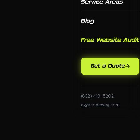
Service Areas
Blog
Free Website Audit
Get a Quote
(832) 419-5202
cg@codewcg.com