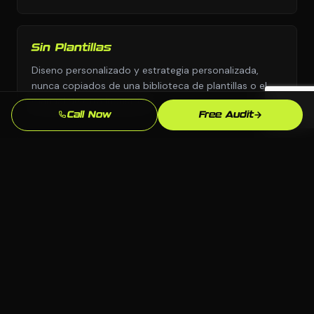
Sin Plantillas
Diseno personalizado y estrategia personalizada,
nunca copiados de una biblioteca de plantillas o el
manual de otra industria.
Call Now
Free Audit
Supera la Competencia en Mobile
Analizamos exactamente quien aparece sobre ti para
"empresa de camiones [city]" en Mobile y
construimos para superarlos.
Propiedad Total
Todo el codigo, contenido y cuentas te pertenecen.
Sin sistemas propietarios que te dejen dependiente