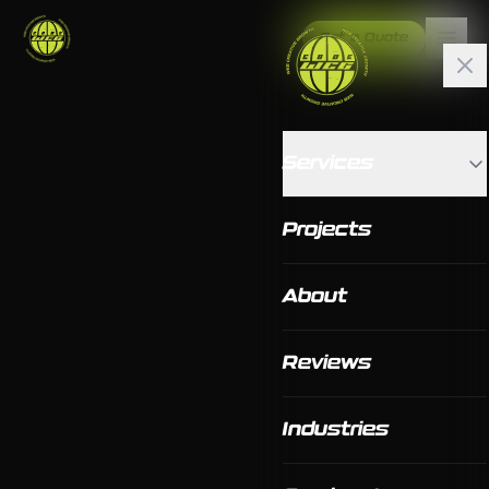
Get a Quote
Services
Projects
About
Reviews
Industries