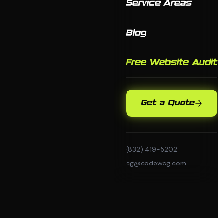
Service Areas
Blog
Free Website Audit
Get a Quote
(832) 419-5202
cg@codewcg.com