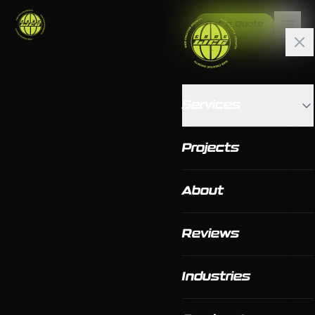
Get a Quote
Services
Projects
About
Reviews
Industries