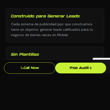
Construido para Generar Leads
Cada sistema de publicidad ppc que construimos
tiene un objetivo: generar leads calificados para tu
negocio de bienes raices en Mobile.
Sin Plantillas
Diseno personalizado y estrategia personalizada,
nunca copiados de una biblioteca de plantillas o el
Call Now
Free Audit
manual de otra industria.
Supera la Competencia en Mobile
Analizamos exactamente quien aparece sobre ti para
"agente de bienes raices [city]" en Mobile y