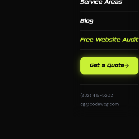
Service Areas
Blog
Free Website Audit
Get a Quote
(832) 419-5202
cg@codewcg.com