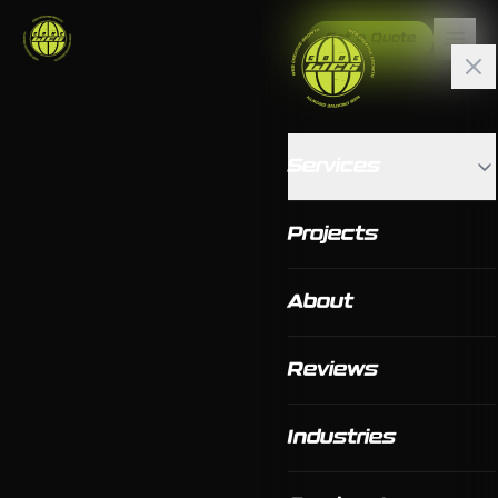
Get a Quote
Services
Projects
About
Reviews
Industries