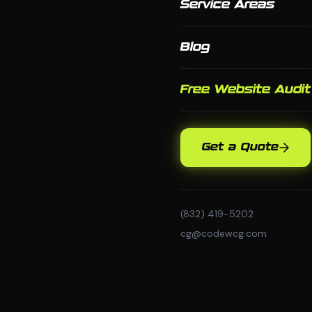
Service Areas
Blog
Free Website Audit
Get a Quote
(832) 419-5202
cg@codewcg.com