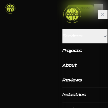
Get a Quote
Services
Projects
About
Reviews
Industries