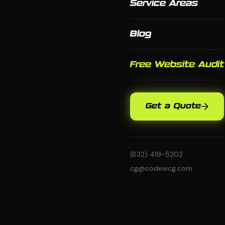
Service Areas
Blog
Free Website Audit
Get a Quote
(832) 419-5202
cg@codewcg.com