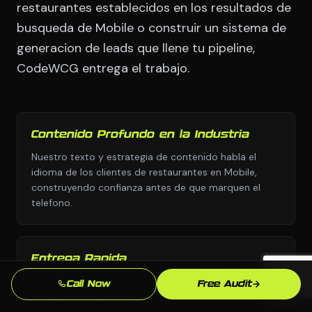
restaurantes establecidos en los resultados de
busqueda de Mobile o construir un sistema de
generacion de leads que llene tu pipeline,
CodeWCG entrega el trabajo.
Contenido Profundo en la Industria
Nuestro texto y estrategia de contenido habla el
idioma de los clientes de restaurantes en Mobile,
construyendo confianza antes de que marquen el
telefono.
Entrega Rapida
Nos movemos con urgencia porque sabemos que
Call Now
Free Audit
cada semana sin redes sociales profesional son leads
yendo a competidores.