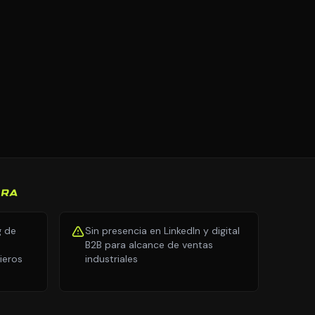
URA
g de
Sin presencia en LinkedIn y digital
B2B para alcance de ventas
ieros
industriales