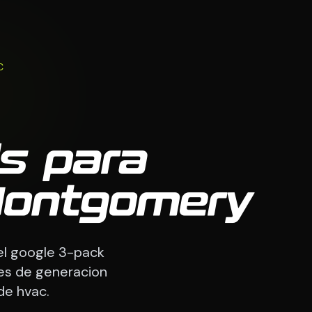
C
s para
Montgomery
el google 3-pack
nes de generacion
e hvac.