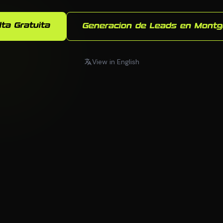
lta Gratuita
Generacion de Leads en Mont
View in English