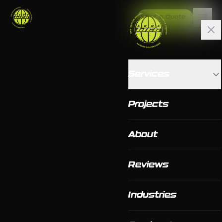
Get a Quote
Services
Projects
About
Reviews
Industries