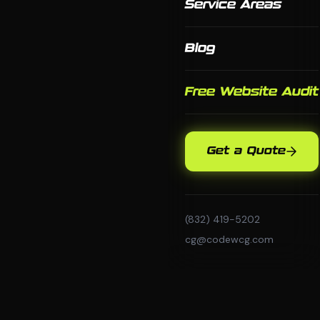
Service Areas
Blog
Free Website Audit
Get a Quote
(832) 419-5202
cg@codewcg.com