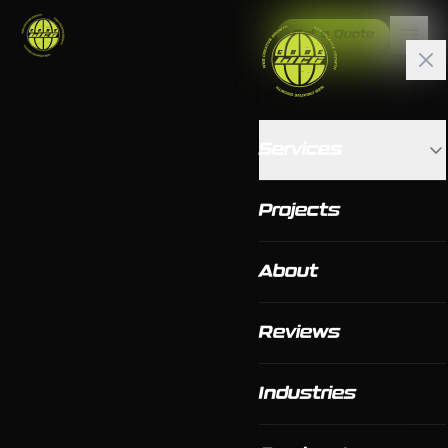
Get a Quote
Services
Projects
About
Reviews
Industries