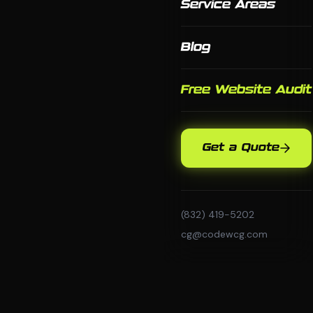
Service Areas
Blog
Free Website Audit
Get a Quote
(832) 419-5202
cg@codewcg.com