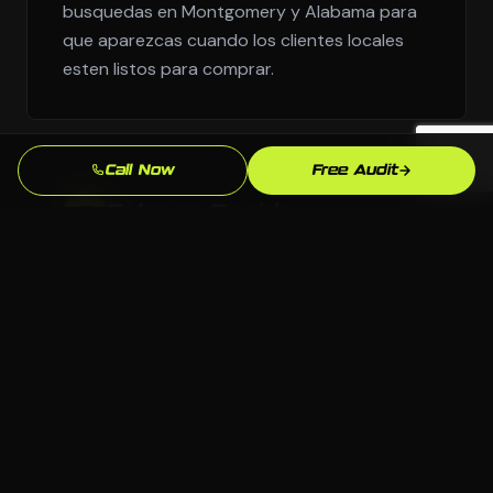
busquedas en Montgomery y Alabama para
que aparezcas cuando los clientes locales
esten listos para comprar.
Call Now
Free Audit
Entrega Rapida
3
Nos movemos con urgencia porque sabemos
que cada semana sin una presencia de email
marketing profesional son leads que van a la
competencia.