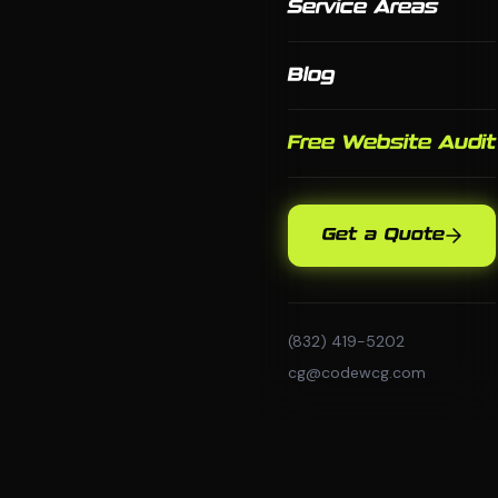
Service Areas
Blog
Free Website Audit
Get a Quote
(832) 419-5202
cg@codewcg.com