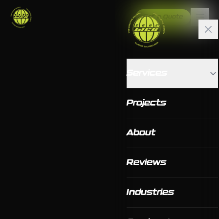
Get a Quote
Services
Projects
About
Reviews
Industries