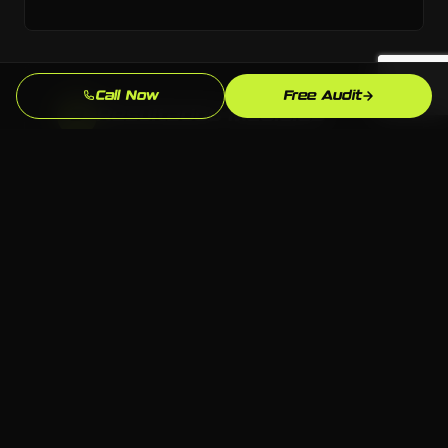
Call Now
Free Audit
Resultados Medibles
3
Leads, llamadas, envios de formularios —
rastreamos lo que importa y refinamos
continuamente para que tu inversion siga
mejorando.
Propiedad Total
4
Todo el codigo, contenido y cuentas te