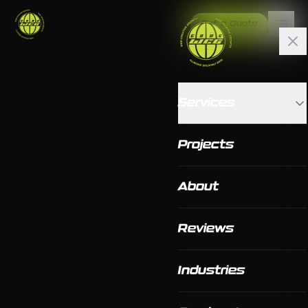
Get a Quote
Services
Projects
About
Reviews
Industries