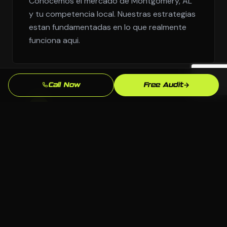
Conocemos el mercado de Montgomery, AL
y tu competencia local. Nuestras estrategias
estan fundamentadas en lo que realmente
funciona aqui.
Call Now
Free Audit
Supera a la Competencia
3
Analizamos exactamente quien aparece
sobre ti en Montgomery y construimos para
superarlos.
Soporte Continuo
4