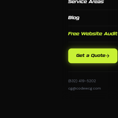
Service Areas
Blog
Free Website Audit
Get a Quote
(832) 419-5202
cg@codewcg.com