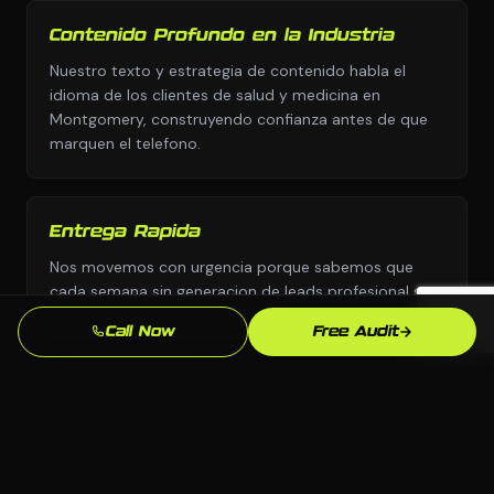
Contenido Profundo en la Industria
Nuestro texto y estrategia de contenido habla el
idioma de los clientes de salud y medicina en
Montgomery, construyendo confianza antes de que
marquen el telefono.
Entrega Rapida
Nos movemos con urgencia porque sabemos que
cada semana sin generacion de leads profesional son
leads yendo a competidores.
Call Now
Free Audit
Enfoque en SEO Local
Optimizamos especificamente para busquedas en
Montgomery y Alabama para que aparezcas cuando
los clientes locales de salud y medicina esten listos