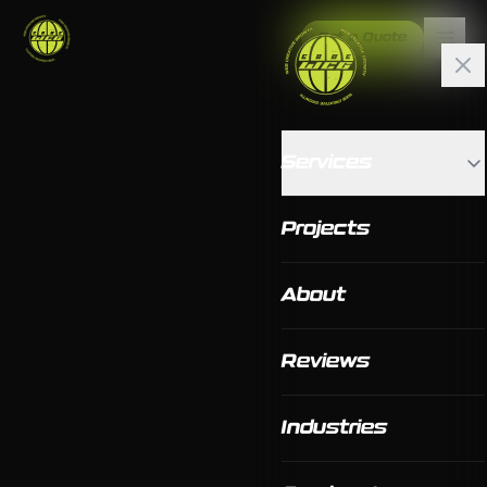
Get a Quote
Services
Projects
About
Reviews
Industries