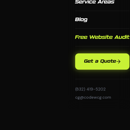
Service Areas
Blog
Free Website Audit
Get a Quote
(832) 419-5202
cg@codewcg.com