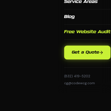
Service Areas
Blog
Free Website Audit
Get a Quote
(832) 419-5202
cg@codewcg.com