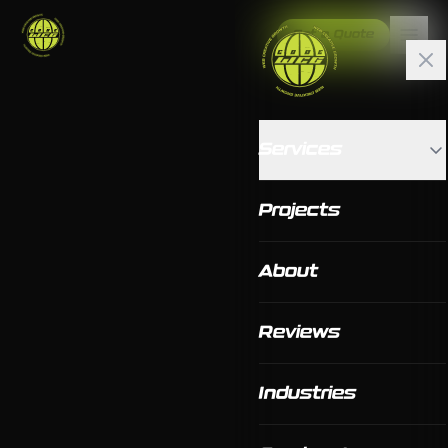
Get a Quote
Services
Projects
About
Reviews
Industries