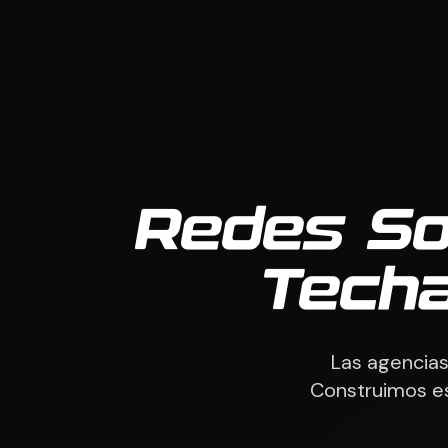
Redes Soc
Tech
Las agencias
Construimos es