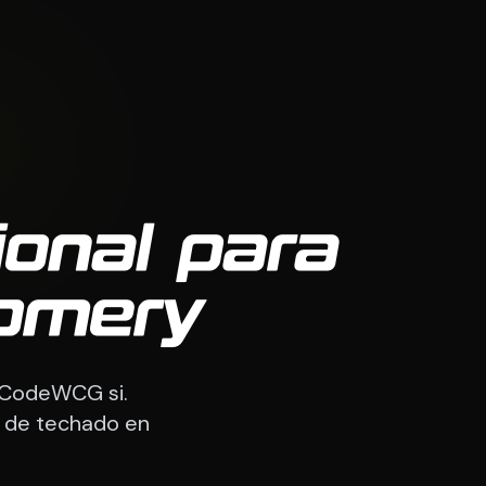
ional para
omery
. CodeWCG si.
e de techado en