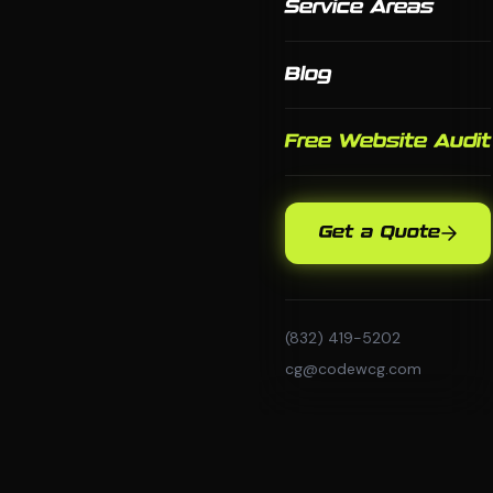
Service Areas
Blog
Free Website Audit
Get a Quote
(832) 419-5202
cg@codewcg.com