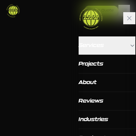
Get a Quote
Services
Projects
About
Reviews
Industries