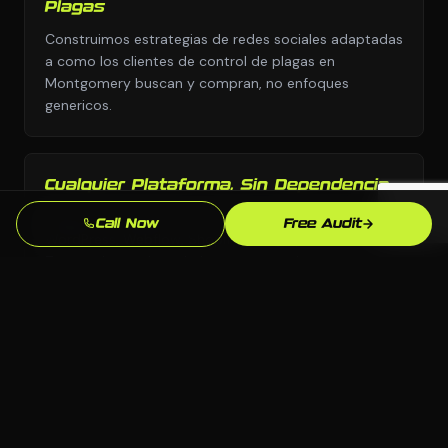
Plagas
Construimos estrategias de redes sociales adaptadas
a como los clientes de control de plagas en
Montgomery buscan y compran, no enfoques
genericos.
Cualquier Plataforma, Sin Dependencia
Elegimos la plataforma correcta para tu negocio:
Call Now
Free Audit
WordPress, Webflow, Shopify, codigo personalizado.
Tu eres dueno de todo lo que construimos.
Conocimiento del Mercado de
Montgomery
Conocemos el mercado de Montgomery, AL y tu
competencia local. Nuestras estrategias estan
fundamentadas en lo que realmente funciona aqui.