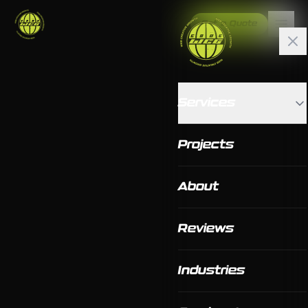
Get a Quote
Services
Projects
About
Reviews
Industries