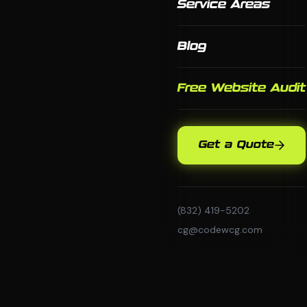
Service Areas
Blog
Free Website Audit
Get a Quote
(832) 419-5202
cg@codewcg.com