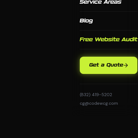
Service Areas
Blog
Free Website Audit
Get a Quote
(832) 419-5202
cg@codewcg.com