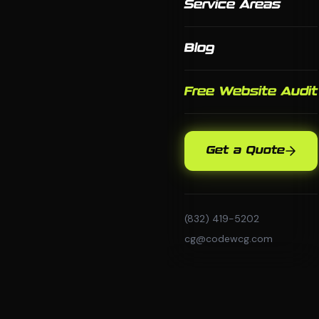
Service Areas
Blog
Free Website Audit
Get a Quote
(832) 419-5202
cg@codewcg.com