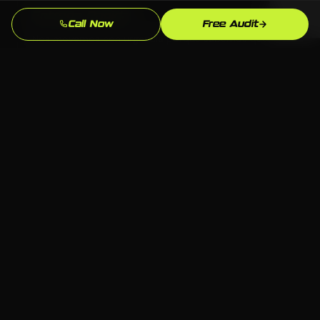
Entrega Rapida
Call Now
Free Audit
Nos movemos con urgencia porque sabemos que
cada semana sin branding y marca profesional son
leads yendo a competidores.
Enfoque en SEO Local
Optimizamos especificamente para busquedas en
Montgomery y Alabama para que aparezcas cuando
los clientes locales de contratistas gobierno esten
listos para comprar.
Soporte Continuo
Nos mantenemos comprometidos despues del
lanzamiento: actualizaciones, optimizaciones y
refinamientos de estrategia mientras el mercado de