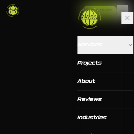
Get a Quote
Services
Projects
About
Reviews
Industries