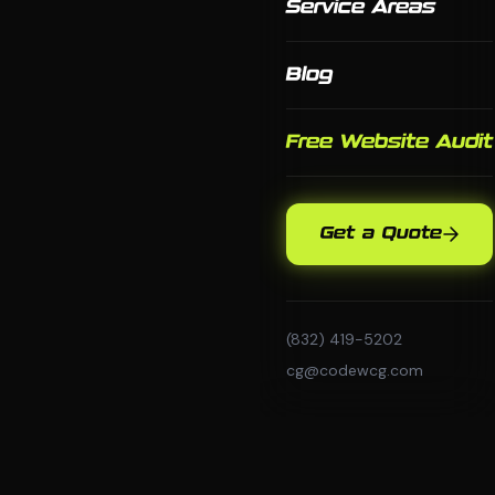
Service Areas
Blog
Free Website Audit
Get a Quote
(832) 419-5202
cg@codewcg.com