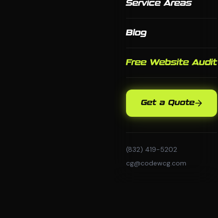
Service Areas
Blog
Free Website Audit
Get a Quote
(832) 419-5202
cg@codewcg.com