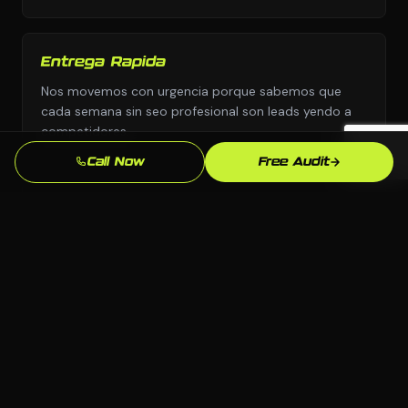
Entrega Rapida
Nos movemos con urgencia porque sabemos que
cada semana sin seo profesional son leads yendo a
competidores.
Call Now
Free Audit
Enfoque en SEO Local
Optimizamos especificamente para busquedas en
Montgomery y Alabama para que aparezcas cuando
los clientes locales de remocion de escombros esten
listos para comprar.
Soporte Continuo
Nos mantenemos comprometidos despues del