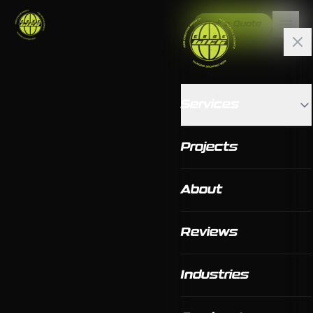
Get a Quote
Services
Projects
About
Reviews
Industries