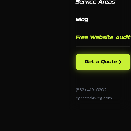
Service Areas
Blog
Free Website Audit
Get a Quote
(832) 419-5202
cg@codewcg.com