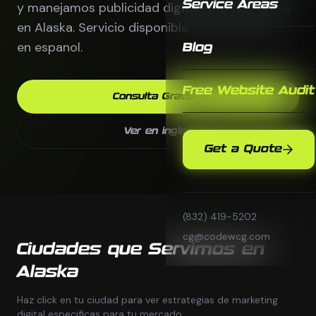
Service Areas
y manejamos publicidad digital para empresas
en Alaska. Servicio disponible completamente
en espanol.
Blog
Free Website Audit
Consulta Gratis
Ver en ingles
Get a Quote
(832) 419-5202
cg@codewcg.com
Ciudades que Servimos en
Alaska
Haz click en tu ciudad para ver estrategias de marketing
digital especificas para tu mercado.