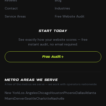
Reviews
Blog
Contact
Industries
Service Areas
Free Website Audit
START TODAY
See exactly how your website scores — free
instant audit, no email required.
Free Audit
METRO AREAS WE SERVE
A few of the metros we serve — we work with operators nationwide.
New York
Los Angeles
Chicago
Houston
Phoenix
Dallas
Atlanta
Miami
Denver
Seattle
Charlotte
Nashville