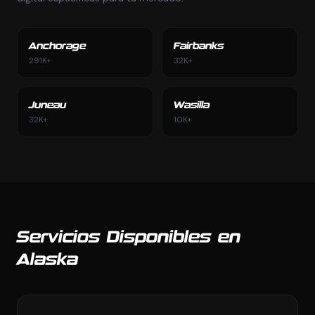
Anchorage
Fairbanks
291K+
32K+
Juneau
Wasilla
32K+
10K+
Servicios Disponibles en
Alaska