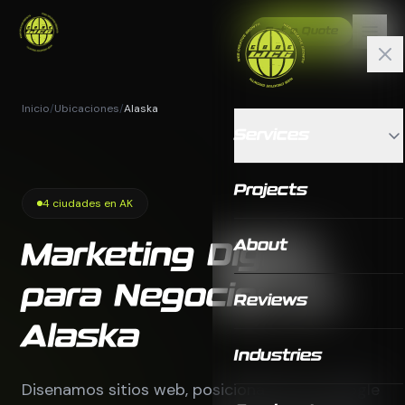
Get a Quote
Inicio
/
Ubicaciones
/
Alaska
Services
Projects
4 ciudades en AK
About
Marketing Digital
para Negocios en
Reviews
Alaska
Industries
Disenamos sitios web, posicionamos en Google