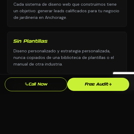
Cada sistema de diseno web que construimos tiene
un objetivo: generar leads calificados para tu negocio
de jardineria en Anchorage.
Sin Plantillas
Diseno personalizado y estrategia personalizada,
nunca copiados de una biblioteca de plantillas o el
manual de otra industria.
Call Now
Free Audit
Supera la Competencia en Anchorage
Analizamos exactamente quien aparece sobre ti para
"empresa de jardineria cerca de mi" en Anchorage y
construimos para superarlos.