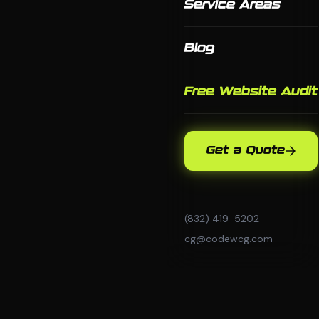
Service Areas
Blog
Free Website Audit
Get a Quote
(832) 419-5202
cg@codewcg.com