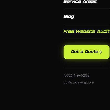
Service Areas
Blog
Free Website Audit
Get a Quote
(832) 419-5202
cg@codewcg.com